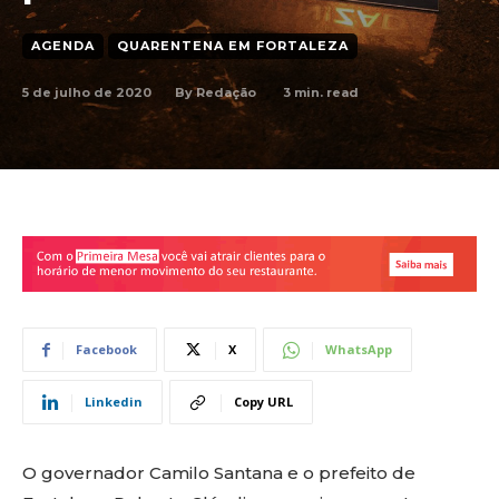
AGENDA
QUARENTENA EM FORTALEZA
5 de julho de 2020
3
min. read
By
Redação
Facebook
X
WhatsApp
Linkedin
Copy URL
O governador Camilo Santana e o prefeito de