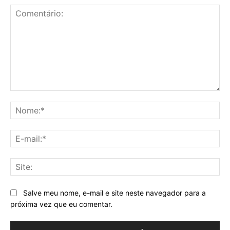
Comentário:
No
E-
mai
Sit
Salve meu nome, e-mail e site neste navegador para a
próxima vez que eu comentar.