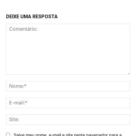
DEIXE UMA RESPOSTA
Comentário:
No
E-
mai
Sit
Salve meu nome, e-mail e site neste navegador para a