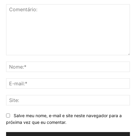
Comentário:
No
E-
mai
Sit
Salve meu nome, e-mail e site neste navegador para a
próxima vez que eu comentar.