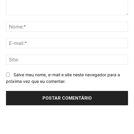
Comentário:
No
E-
mai
Sit
Salve meu nome, e-mail e site neste navegador para a
próxima vez que eu comentar.