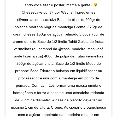
Quando você fizer e postar, marca a gente?
Cheesecake por @⁨Igor Weyne⁩! Ingredientes
(@mercadinhossaoluiz) Base de biscoito 200gr de
bolacha Maizena 60gr de manteiga Creme: 375gr de
creamcheese 150gr de açúcar refinado 3 ovos 75gr de
creme de leite Suco de 1/2 limão Tahiti Geleia de frutas
vermelhas (eu comprei da @casa_madeira, mas você
pode fazer a sua) 400gr de polpa de frutas vermelhas
200gr de açúcar cristal Suco de 1/2 limão Modo de
preparo: Base Triturar a bolacha em liquidificador ou
processador e unir com a manteiga em ponto de
pomada. Com as mãos formar uma massa úmida e
homogênea e forrar a base de uma assadeira redonda
de 20cm de diâmetro. A base de biscoito deve ter no
máximo 1 cm de altura. Creme: Adicionar o creamcheese
com o açúcar peneirado na batedeira e bater em