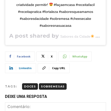
criatividade permitir!
#façaemcasa #receitafacil
#receitapratica #fortaleza #saboresqueamamos
#saboresdacidade #sobremesa #cheesecake
#saboresnasuacasa
A post shared by
Sabores da Cidade
Fortaleza
Facebook
X
WhatsApp
Linkedin
Copy URL
TAGS:
DOCES
SOBREMESAS
DEIXE UMA RESPOSTA