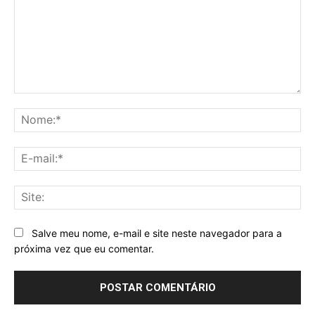
Comentário:
No
E-
mai
Sit
Salve meu nome, e-mail e site neste navegador para a
próxima vez que eu comentar.