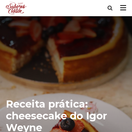
Receita prática:
cheesecake do Igor
Weyne