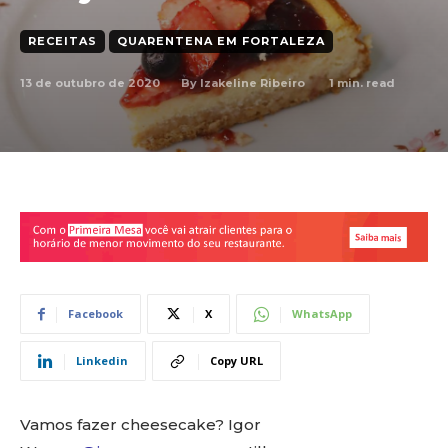
RECEITAS
QUARENTENA EM FORTALEZA
13 de outubro de 2020
1
min. read
By
Izakeline Ribeiro
Facebook
X
WhatsApp
Linkedin
Copy URL
Vamos fazer cheesecake? Igor