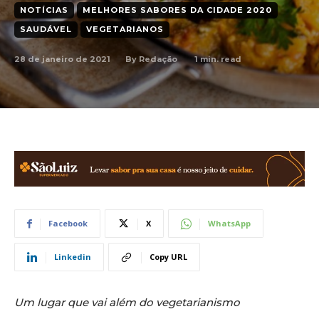
NOTÍCIAS
MELHORES SABORES DA CIDADE 2020
SAUDÁVEL
VEGETARIANOS
28 de janeiro de 2021
1
min. read
By
Redação
Facebook
X
WhatsApp
Linkedin
Copy URL
Um lugar que vai além do vegetarianismo