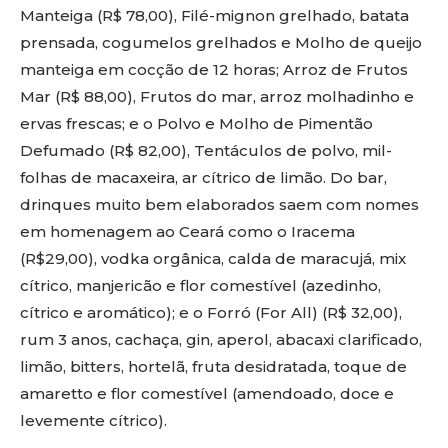
Manteiga (R$ 78,00), Filé-mignon grelhado, batata
prensada, cogumelos grelhados e Molho de queijo
manteiga em cocção de 12 horas; Arroz de Frutos
Mar (R$ 88,00), Frutos do mar, arroz molhadinho e
ervas frescas; e o Polvo e Molho de Pimentão
Defumado (R$ 82,00), Tentáculos de polvo, mil-
folhas de macaxeira, ar cítrico de limão. Do bar,
drinques muito bem elaborados saem com nomes
em homenagem ao Ceará como o Iracema
(R$29,00), vodka orgânica, calda de maracujá, mix
cítrico, manjericão e flor comestível (azedinho,
cítrico e aromático); e o Forró (For All) (R$ 32,00),
rum 3 anos, cachaça, gin, aperol, abacaxi clarificado,
limão, bitters, hortelã, fruta desidratada, toque de
amaretto e flor comestível (amendoado, doce e
levemente cítrico).