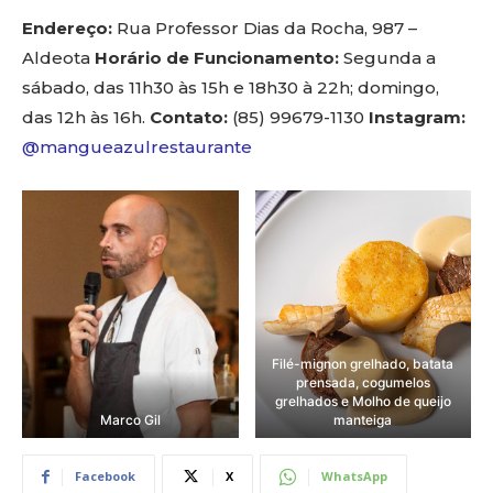
Endereço:
Rua Professor Dias da Rocha, 987 –
Aldeota
Horário de Funcionamento:
Segunda a
sábado, das 11h30 às 15h e 18h30 à 22h; domingo,
das 12h às 16h.
Contato:
(85) 99679-1130
Instagram:
@mangueazulrestaurante
Filé-mignon grelhado, batata
prensada, cogumelos
grelhados e Molho de queijo
Marco Gil
manteiga
Facebook
X
WhatsApp