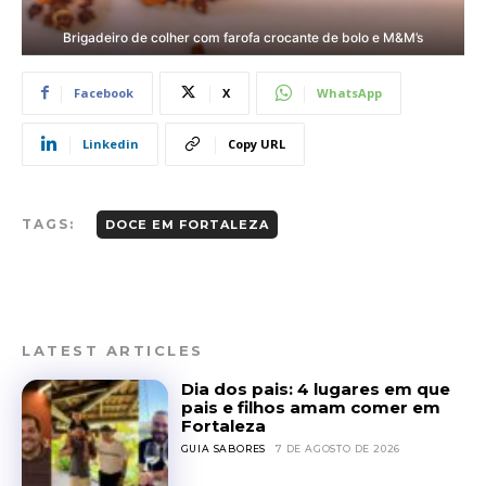
Brigadeiro de colher com farofa crocante de bolo e M&M’s
Facebook
X
WhatsApp
Linkedin
Copy URL
TAGS:
DOCE EM FORTALEZA
LATEST ARTICLES
Dia dos pais: 4 lugares em que
pais e filhos amam comer em
Fortaleza
GUIA SABORES
7 DE AGOSTO DE 2026