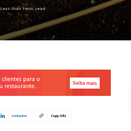
Less than 1
min. read
Linkedin
Copy URL