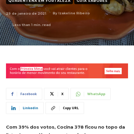
QUARENTENA EM FORTALEZA
GUIA SABORES
29 de janeiro de 2021
By
Izakeline Ribeiro
Less than 1
min. read
Facebook
X
WhatsApp
Linkedin
Copy URL
Com 39% dos votos, Cocina 378 ficou no topo da