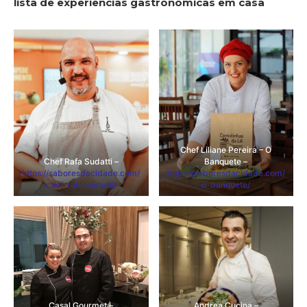
lista de experiências gastronômicas em casa
Chef Liliane Pereira – O
Chef Rafa Sudatti –
Banquete –
https://saboresdacidade.com/
https://saboresdacidade.com/
chef-rafa-sudatti/
o-banquete/
Casal Gourmet –
Andrea Cucina –