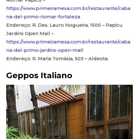
https://www.primeiramesa.com.br/restaurante/caba
na-del-primo-riomar-fortaleza
Endereço: R. Des. Lauro Nogueira, 1500 – Papicu
Jardins Open Mall –
https://www.primeiramesa.com.br/restaurante/caba
na-del-primo-jardins-open-mall
Endereço: R. Maria Tomásia, 503 – Aldeota.
Geppos Italiano