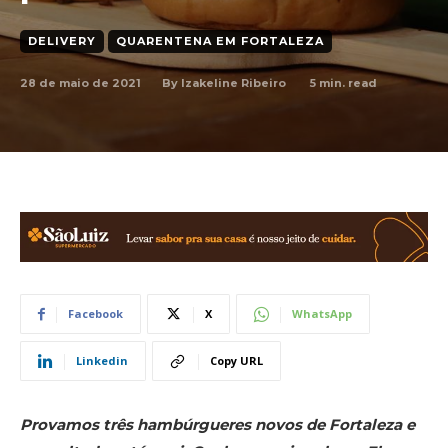
DELIVERY
QUARENTENA EM FORTALEZA
28 de maio de 2021
5
min. read
By
Izakeline Ribeiro
Facebook
X
WhatsApp
Linkedin
Copy URL
Provamos três hambúrgueres novos de Fortaleza e