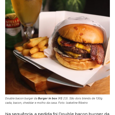
Double bacon burger da
Burger in box
(R$ 23). São dois blends de 130g
cada, bacon, cheddar e molho da casa.
Foto: Izakeline Ribeiro
Na sequência, a pedida foi Double bacon burger da