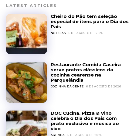
LATEST ARTICLES
Cheiro do Pão tem seleção
especial de itens para o Dia dos
Pais
NOTÍCIAS
6 DE AGOSTO DE 2026
Restaurante Comida Caseira
serve pratos clássicos da
cozinha cearense na
Parquelândia
COZINHA DA GENTE
6 DE AGOSTO DE 2026
DOC Cucina, Pizza & Vino
celebra o Dia dos Pais com
prato exclusivo e música ao
vivo
AGENDA
5 DE AGOSTO DE 2026