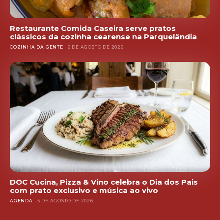
Restaurante Comida Caseira serve pratos
clássicos da cozinha cearense na Parquelândia
COZINHA DA GENTE
6 DE AGOSTO DE 2026
DOC Cucina, Pizza & Vino celebra o Dia dos Pais
com prato exclusivo e música ao vivo
AGENDA
5 DE AGOSTO DE 2026