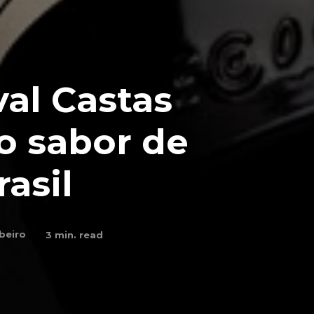
val Castas
o sabor de
asil
ibeiro
3
min. read