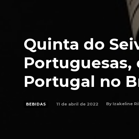
Quinta do Sei
Portuguesas, 
Portugal no Br
By
Izakeline R
11 de abril de 2022
BEBIDAS