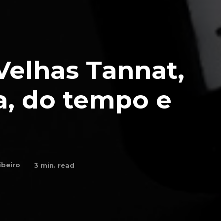
Velhas Tannat,
ra, do tempo e
ibeiro
3
min. read