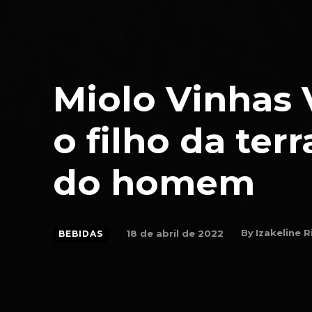
Miolo Vinhas 
o filho da ter
do homem
By
Izakeline R
18 de abril de 2022
BEBIDAS