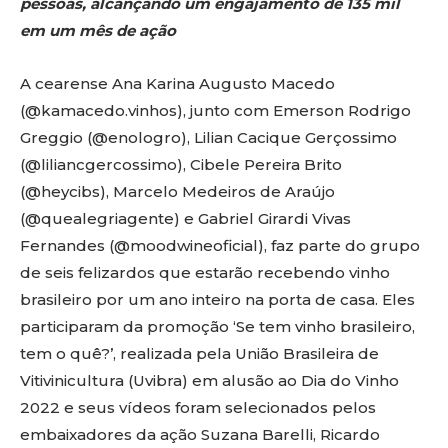
pessoas, alcançando um engajamento de 135 mil
em um mês de ação
A cearense Ana Karina Augusto Macedo
(@kamacedo.vinhos), junto com Emerson Rodrigo
Greggio (@enologro), Lilian Cacique Gerçossimo
(@liliancgercossimo), Cibele Pereira Brito
(@heycibs), Marcelo Medeiros de Araújo
(@quealegriagente) e Gabriel Girardi Vivas
Fernandes (@moodwineoficial), faz parte do grupo
de seis felizardos que estarão recebendo vinho
brasileiro por um ano inteiro na porta de casa. Eles
participaram da promoção ‘Se tem vinho brasileiro,
tem o quê?’, realizada pela União Brasileira de
Vitivinicultura (Uvibra) em alusão ao Dia do Vinho
2022 e seus vídeos foram selecionados pelos
embaixadores da ação Suzana Barelli, Ricardo