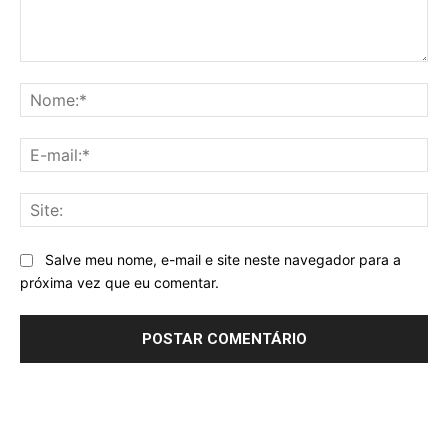
Comentário:
No
E-
mai
Sit
Salve meu nome, e-mail e site neste navegador para a
próxima vez que eu comentar.