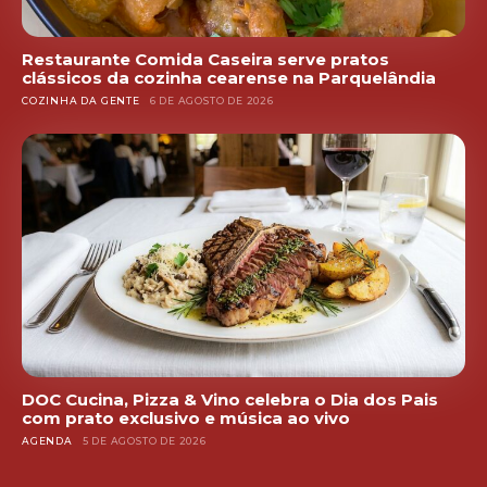
Restaurante Comida Caseira serve pratos
clássicos da cozinha cearense na Parquelândia
COZINHA DA GENTE
6 DE AGOSTO DE 2026
DOC Cucina, Pizza & Vino celebra o Dia dos Pais
com prato exclusivo e música ao vivo
AGENDA
5 DE AGOSTO DE 2026