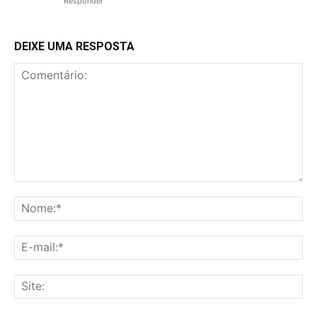
Responder
DEIXE UMA RESPOSTA
Comentário:
No
E-
mai
Sit