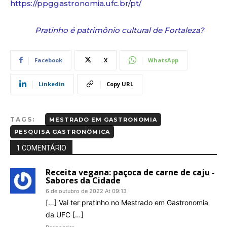
https://ppggastronomia.ufc.br/pt/
Pratinho é patrimônio cultural de Fortaleza?
Facebook
X
WhatsApp
Linkedin
Copy URL
TAGS:
MESTRADO EM GASTRONOMIA
PESQUISA GASTRONÔMICA
1 COMENTÁRIO
Receita vegana: paçoca de carne de caju -
Sabores da Cidade
6 de outubro de 2022 At 09:13
[…] Vai ter pratinho no Mestrado em Gastronomia
da UFC […]