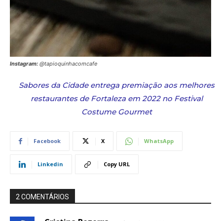
Instagram:
@tapioquinhacomcafe
Sabores da Cidade entrega premiação aos melhores
restaurantes de Fortaleza em 2022 no Festival
Costume Gourmet
Facebook
X
WhatsApp
Linkedin
Copy URL
2 COMENTÁRIOS