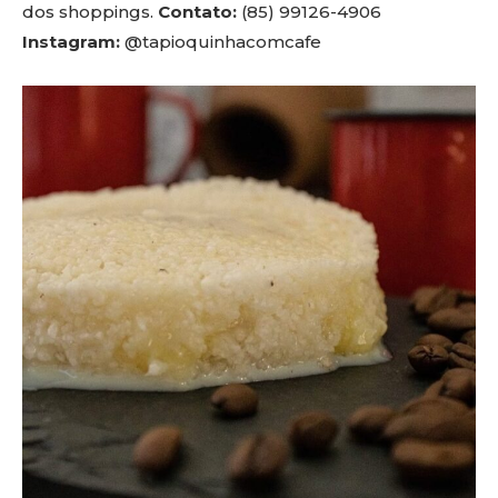
dos shoppings.
Contato:
(85) 99126-4906
Instagram:
@tapioquinhacomcafe