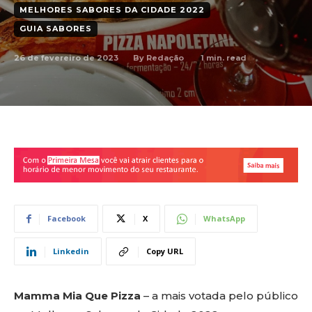
MELHORES SABORES DA CIDADE 2022
GUIA SABORES
26 de fevereiro de 2023
1
min. read
By
Redação
Facebook
X
WhatsApp
Linkedin
Copy URL
Mamma Mia Que Pizza
– a mais votada pelo público