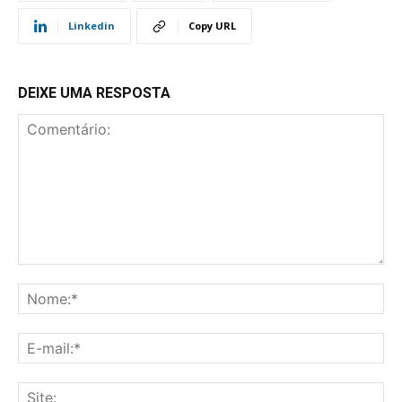
Linkedin
Copy URL
DEIXE UMA RESPOSTA
Comentário:
No
E-
mai
Sit