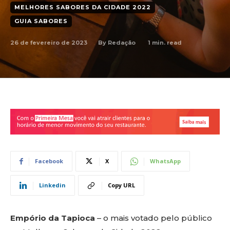
MELHORES SABORES DA CIDADE 2022
GUIA SABORES
26 de fevereiro de 2023
1
min. read
By
Redação
Facebook
X
WhatsApp
Linkedin
Copy URL
Empório da Tapioca
– o mais votado pelo público