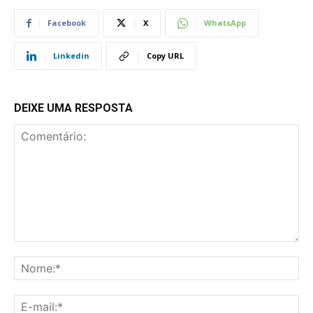
Facebook
X
WhatsApp
Linkedin
Copy URL
DEIXE UMA RESPOSTA
Comentário:
No
E-