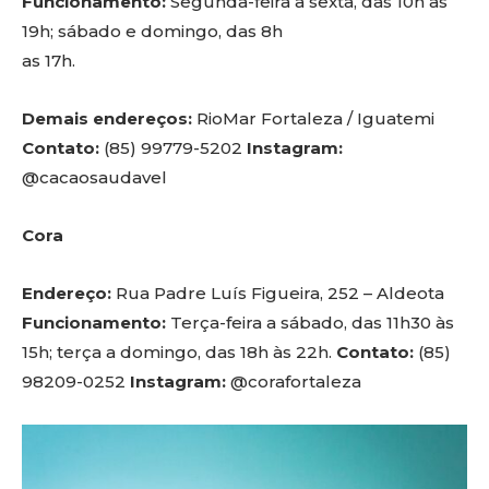
Funcionamento:
Segunda-feira a sexta, das 10h às
19h; sábado e domingo, das 8h
as 17h.
Demais endereços:
RioMar Fortaleza / Iguatemi
Contato:
(85) 99779-5202
Instagram:
@cacaosaudavel
Cora
Endereço:
Rua Padre Luís Figueira, 252 – Aldeota
Funcionamento:
Terça-feira a sábado, das 11h30 às
15h; terça a domingo, das 18h às 22h.
Contato:
(85)
98209-0252
Instagram:
@corafortaleza