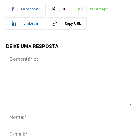
Facebook
X
WhatsApp
Linkedin
Copy URL
DEIXE UMA RESPOSTA
Comentário:
No
E-