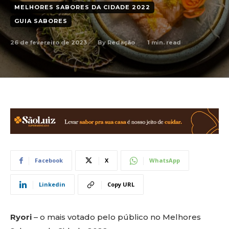
MELHORES SABORES DA CIDADE 2022
GUIA SABORES
26 de fevereiro de 2023
1
min. read
By
Redação
Facebook
X
WhatsApp
Linkedin
Copy URL
Ryori
– o mais votado pelo público no Melhores