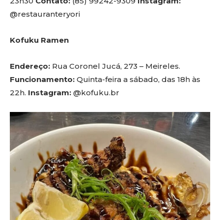
23h30
Contato:
(85) 99242-9309
Instagram:
@restauranteryori
Kofuku
Ramen
Endereço:
Rua Coronel Jucá, 273 – Meireles.
Funcionamento:
Quinta-feira a sábado, das 18h às
22h.
Instagram:
@kofuku.br