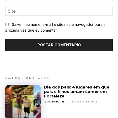
mai
Sit
Salve meu nome, e-mail e site neste navegador para a
próxima vez que eu comentar.
LATEST ARTICLES
Dia dos pais: 4 lugares em que
pais e filhos amam comer em
Fortaleza
GUIA SABORES
7 DE AGOSTO DE 2026