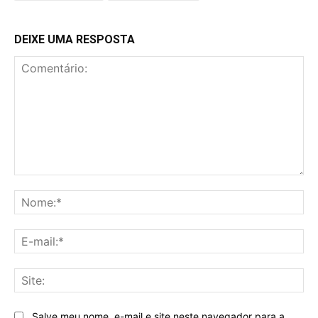
DEIXE UMA RESPOSTA
Comentário:
No
E-
mai
Sit
Salve meu nome, e-mail e site neste navegador para a