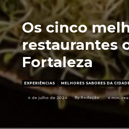
Os cinco mel
restaurantes o
Fortaleza
EXPERIÊNCIAS
MELHORES SABORES DA CIDADE
By
Redação
4 de julho de 2024
4
min. rea