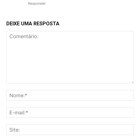
Responder
DEIXE UMA RESPOSTA
Comentário:
No
E-
mai
Sit