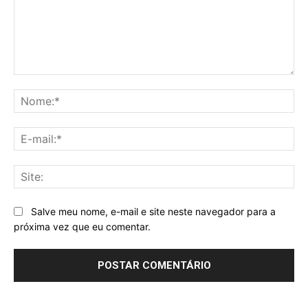
Comentário:
No
E-
mai
Sit
Salve meu nome, e-mail e site neste navegador para a
próxima vez que eu comentar.