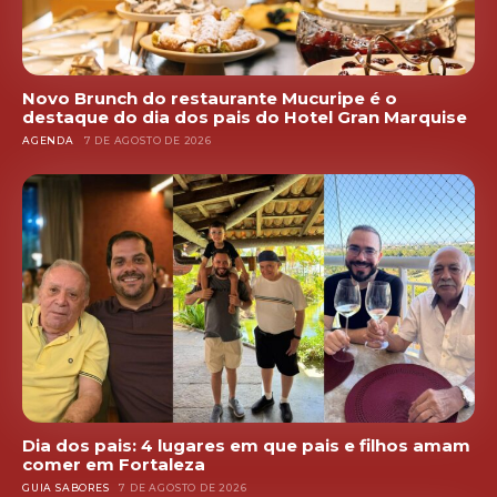
Novo Brunch do restaurante Mucuripe é o
destaque do dia dos pais do Hotel Gran Marquise
AGENDA
7 DE AGOSTO DE 2026
Dia dos pais: 4 lugares em que pais e filhos amam
comer em Fortaleza
GUIA SABORES
7 DE AGOSTO DE 2026