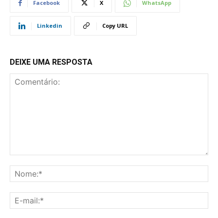
Facebook
X
WhatsApp
Linkedin
Copy URL
DEIXE UMA RESPOSTA
Comentário:
No
E-
mai