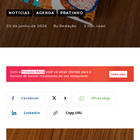
NOTÍCIAS
AGENDA
PRATINHO
29 de junho de 2026
2
min. read
By
Redação
Facebook
X
WhatsApp
Linkedin
Copy URL