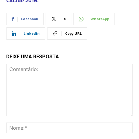
Cidade 2016.
Facebook
X
WhatsApp
Linkedin
Copy URL
DEIXE UMA RESPOSTA
Comentário:
No