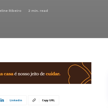
eline Ribeiro
2
min. read
Linkedin
Copy URL