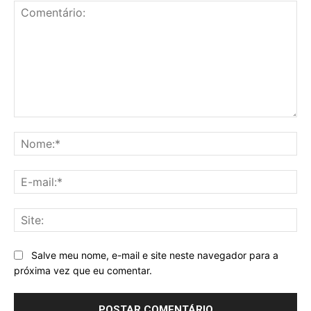
Comentário:
No
E-
mai
Sit
Salve meu nome, e-mail e site neste navegador para a
próxima vez que eu comentar.