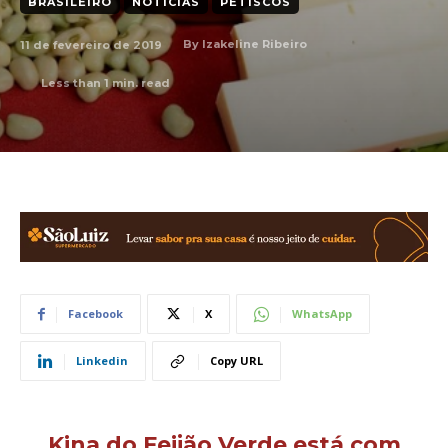
BRASILEIRO
NOTÍCIAS
PETISCOS
11 de fevereiro de 2019
By
Izakeline Ribeiro
Less than 1
min. read
Facebook
X
WhatsApp
Linkedin
Copy URL
Kina do Feijão Verde está com