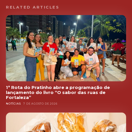
RELATED ARTICLES
1ª Rota do Pratinho abre a programação de
lançamento do livro “O sabor das ruas de
Fortaleza”
NOTÍCIAS
7 DE AGOSTO DE 2026