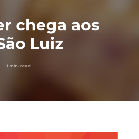
er chega aos
São Luiz
1
min. read