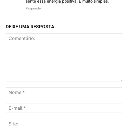
sente essa energia positiva. É muito simples.
Responder
DEIXE UMA RESPOSTA
Comentário:
No
E-
mai
Sit