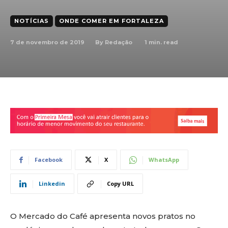
NOTÍCIAS
ONDE COMER EM FORTALEZA
7 de novembro de 2019
1
min. read
By
Redação
Facebook
X
WhatsApp
Linkedin
Copy URL
O Mercado do Café apresenta novos pratos no