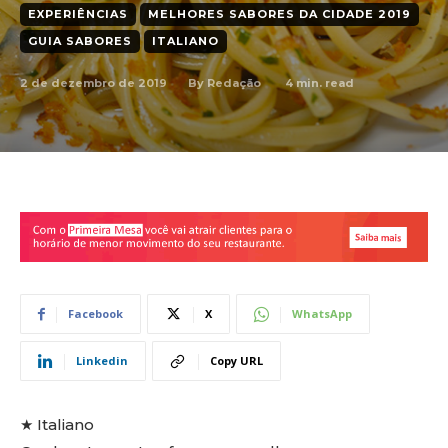
EXPERIÊNCIAS
MELHORES SABORES DA CIDADE 2019
GUIA SABORES
ITALIANO
2 de dezembro de 2019
4
min. read
By
Redação
Facebook
X
WhatsApp
Linkedin
Copy URL
★ Italiano