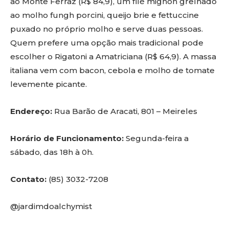
ao Monte Ferraz (R$ 84,9), um filé mignon grelhado
ao molho fungh porcini, queijo brie e fettuccine
puxado no próprio molho e serve duas pessoas.
Quem prefere uma opção mais tradicional pode
escolher o Rigatoni a Amatriciana (R$ 64,9). A massa
italiana vem com bacon, cebola e molho de tomate
levemente picante.
Endereço:
Rua Barão de Aracati, 801 – Meireles
Horário de Funcionamento:
Segunda-feira a
sábado, das 18h à 0h.
Contato:
(85) 3032-7208
@jardimdoalchymist