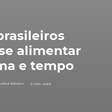
rasileiros
se alimentar
ma e tempo
keline Ribeiro
5
min. read