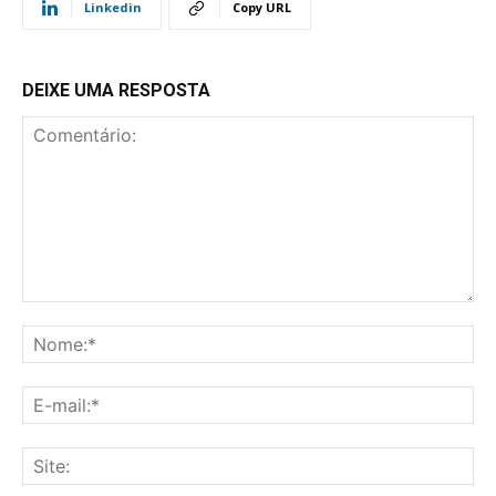
Linkedin
Copy URL
DEIXE UMA RESPOSTA
Comentário:
No
E-
mai
Sit