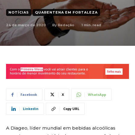
NOTÍCIAS
QUARENTENA EM FORTALEZA
24 de março de 2020
1
min. read
By
Redação
Facebook
X
WhatsApp
Linkedin
Copy URL
A Diageo, líder mundial em bebidas alcoólicas