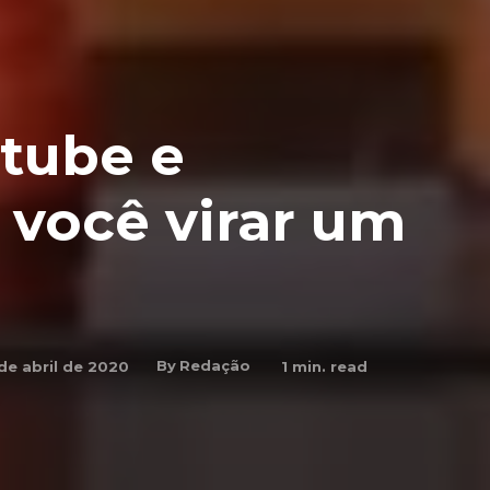
tube e
 você virar um
By
Redação
de abril de 2020
1
min. read