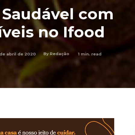
 Saudável com
íveis no Ifood
By
Redação
de abril de 2020
1
min. read