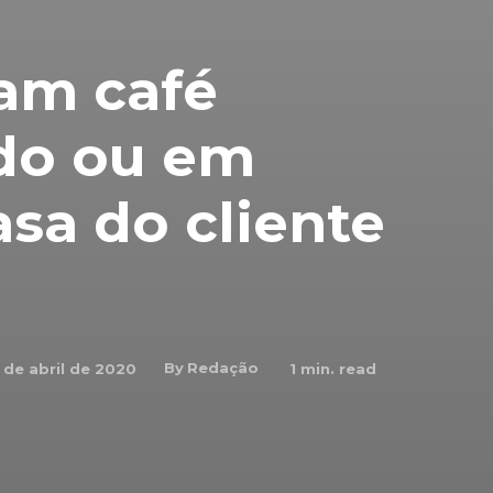
vam café
ído ou em
asa do cliente
By
Redação
 de abril de 2020
1
min. read