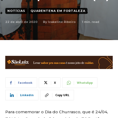
NOTÍCIAS
QUARENTENA EM FORTALEZA
22 de abril de 2020
1
min. read
By
Izakeline Ribeiro
Facebook
X
WhatsApp
Linkedin
Copy URL
Para comemorar o Dia do Churrasco, que é 24/04,