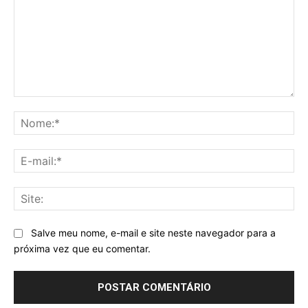
Comentário:
No
E-
mai
Sit
Salve meu nome, e-mail e site neste navegador para a
próxima vez que eu comentar.