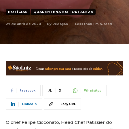
NOTÍCIAS
QUARENTENA EM FORTALEZA
27 de abril de 2020
Less than 1
min. read
By
Redação
Facebook
X
WhatsApp
Linkedin
Copy URL
O chef Felipe Cicconato, Head Chef Patissier do