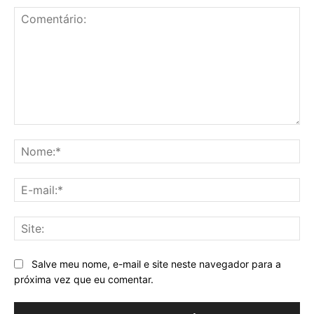
Comentário:
No
E-
mai
Sit
Salve meu nome, e-mail e site neste navegador para a
próxima vez que eu comentar.