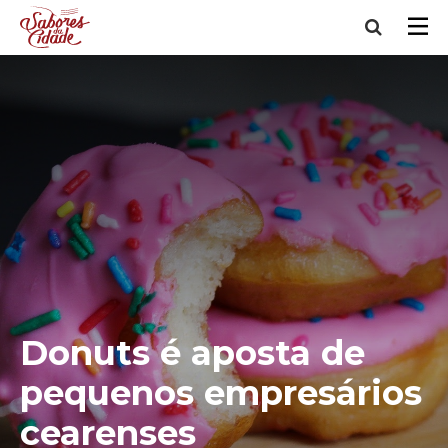
Donuts é aposta de
pequenos empresários
cearenses