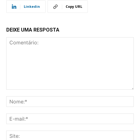
Linkedin
Copy URL
DEIXE UMA RESPOSTA
Comentário:
No
E-
mai
Sit