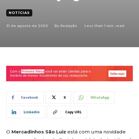
NOTÍCIAS
31 de agosto de 2020
Less than 1
min. read
By
Redação
Facebook
X
WhatsApp
Linkedin
Copy URL
O
Mercadinhos São Luiz
está com uma novidade