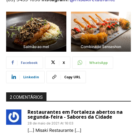
Salmão ao mel
Combinado Senseshon
Facebook
X
WhatsApp
Linkedin
Copy URL
2 COMENTÁRIOS
Restaurantes em Fortaleza abertos na
segunda-feira - Sabores da Cidade
28 de maio de 2021 At 16:03
[…] Misaki Restaurante […]