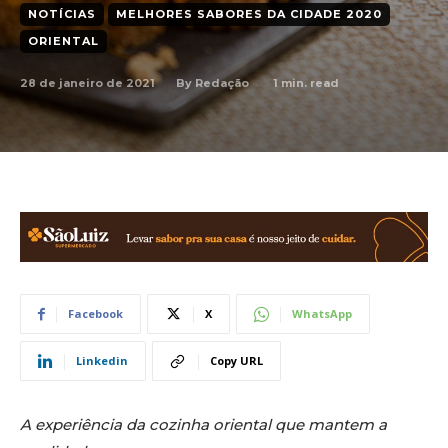
NOTÍCIAS
MELHORES SABORES DA CIDADE 2020
ORIENTAL
28 de janeiro de 2021
1
min. read
By
Redação
Facebook
X
WhatsApp
Linkedin
Copy URL
A experiência da cozinha oriental que mantem a