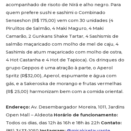
acompanhado de risoto de Nirá e alho negro. Para
quem prefere sushi e sashimi o Combinado
Senseshon (R$ 175,00) vem com 30 unidades (4
Pirulitos de Salmão, 4 Maki Maguro, 4 Maki
Camarão, 2 Gunkans Shake Tartar, 4 Sashismis de
salmão maçaricado com molho de mel de caju, 4
Sashimis de atum maçaricado com molho de ostra,
4 Hot Castanha e 4 Hot de Tapioca). Os drinques do
grupo Geppos é uma atração à parte, o Aperol
Spritz (R$32,00), Aperol, espumante e água com
gás, e a Sakeroska de morango e frutas vermelhas
(R$ 25,00) harmonizam bem com a comida oriental.
Endereço:
Av. Desembargador Moreira, 1011, Jardins
Open Mall – Aldeota
Horário de funcionamento:
Todos os dias, das 12h às 16h e 18h às 22h
Contato:
(85) 3433-1050
Instagram:
@misakiretaurante