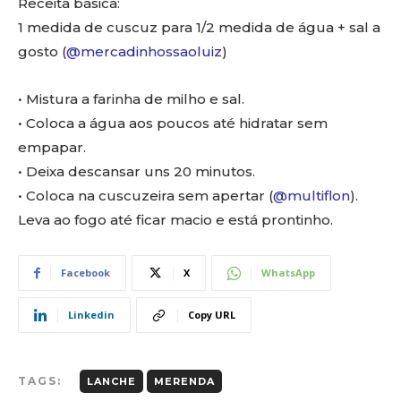
Receita básica:
1 medida de cuscuz para 1/2 medida de água + sal a
gosto (
@mercadinhossaoluiz
)
• Mistura a farinha de milho e sal.
• Coloca a água aos poucos até hidratar sem
empapar.
• Deixa descansar uns 20 minutos.
• Coloca na cuscuzeira sem apertar (
@multiflon
).
Leva ao fogo até ficar macio e está prontinho.
Facebook
X
WhatsApp
Linkedin
Copy URL
TAGS:
LANCHE
MERENDA