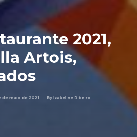
aurante 2021,
lla Artois,
tados
By
Izakeline Ribeiro
0 de maio de 2021