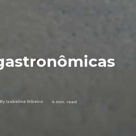
 gastronômicas
By
Izakeline Ribeiro
4
min. read