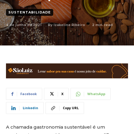
SUSTENTABILIDADE
4 de junho de 2021
2
min. read
By
Izakeline Ribeiro
Facebook
X
WhatsApp
Linkedin
Copy URL
A chamada gastronomia sustentável é um