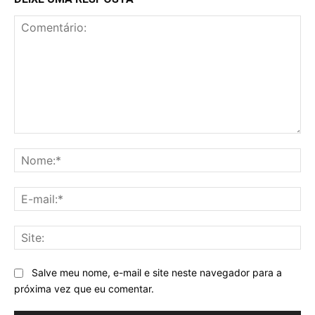
Comentário:
No
E-
mai
Sit
Salve meu nome, e-mail e site neste navegador para a
próxima vez que eu comentar.