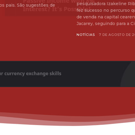
pesquisadora Izakeline Rib
os pais. São sugestões de
fez sucesso no percurso q
de venda na capital cearense. A 1ª Rota do Pratinho teve início
Jacarey, seguindo para a Ci
NOTÍCIAS
7 DE AGOSTO DE 2