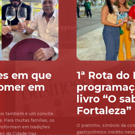
res em que
1ª Rota do
comer em
programaç
livro “O sa
Fortaleza”
Pais também é um convite
. Para muitas famílias, os
O pratinho, símbolo da co
ransformam em tradições
gastronômico inédito nessa 